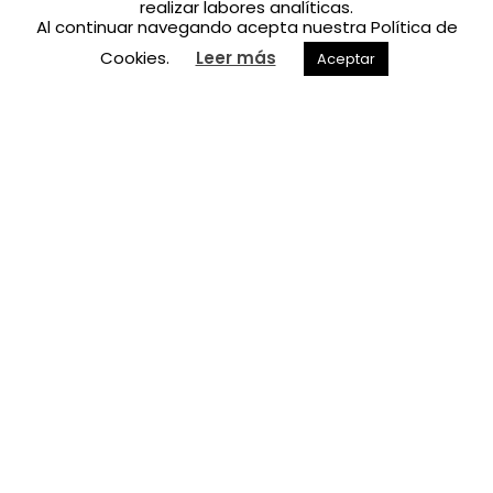
realizar labores analíticas.
Al continuar navegando acepta nuestra Política de
Cookies.
Leer más
Aceptar
Ópera Las Palmas 2015
This is a great way to offer a sneak peak or teaser
of a tablet design project.
Overview
Lorem ipsum dolor sit amet, consetetur sadipscing elitr,
sed diam nonumy eirmod tempor invidunt ut labore et
dolore magna aliquyam erat, sed diam voluptua. At vero
eos et accusam et justo duo dolores et ea rebum.
Stet clita kasd gubergren, no sea takimata sanctus est
Lorem ipsum dolor sit amet. Lorem ipsum dolor sit amet,
consetetur sadipscing elitr, sed diam nonumy eirmod