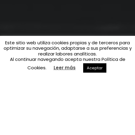
Este sitio web utiliza cookies propias y de terceros para
optimizar su navegación, adaptarse a sus preferencias y
realizar labores analíticas.
Al continuar navegando acepta nuestra Política de
Cookies.
Leer más
Aceptar
How To Make The
Perfect Steak…
Lorem ipsum dolor sit amet, consetetur sadipscing elitr,